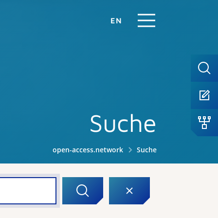
EN
Suche
open-access.network
Suche