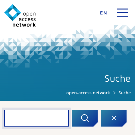
EN
Suche
open-access.network
Suche