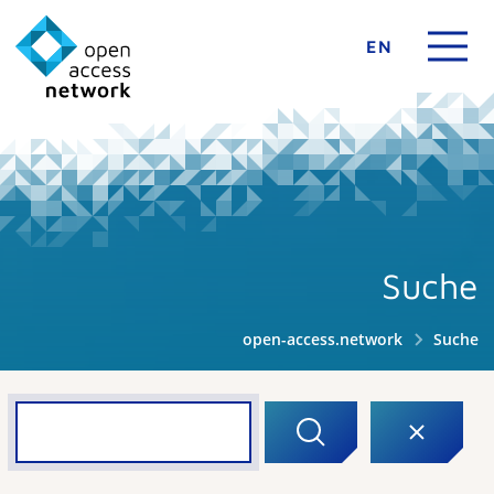
EN
Suche
open-access.network
Suche