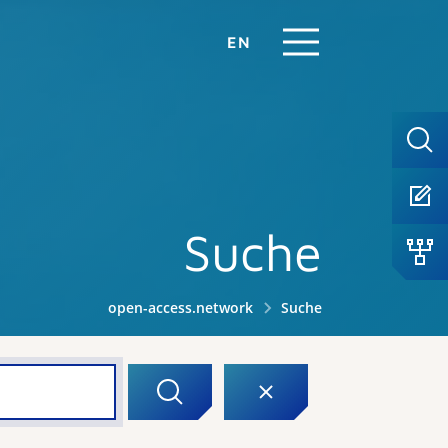
EN
Suche
open-access.network
Suche