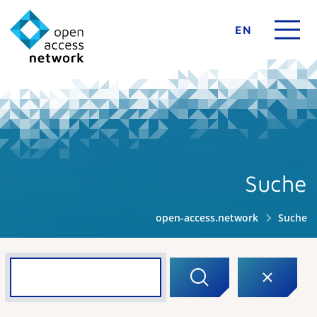
EN
Suche
open-access.network
Suche