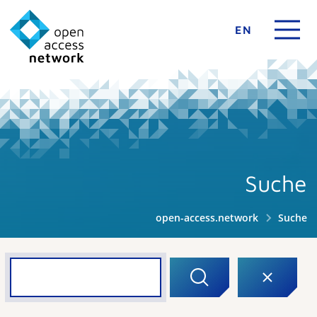
EN
Suche
open-access.network
Suche