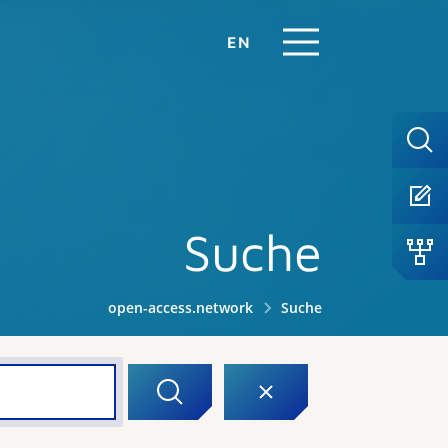
EN
Suche
open-access.network
Suche