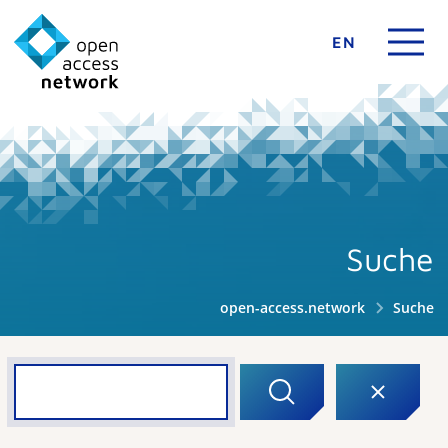
EN
Suche
open-access.network
Suche