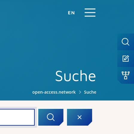
EN
Suche
open-access.network
Suche