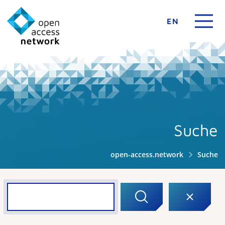
EN
Suche
open-access.network
Suche