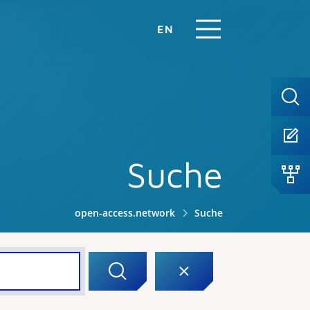
EN
Suche
open-access.network
Suche