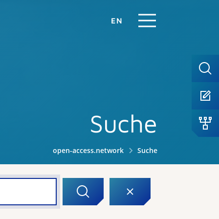
EN
Suche
open-access.network
Suche