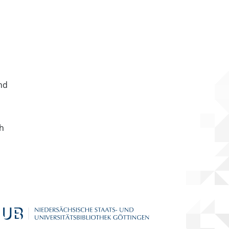
nd
ch