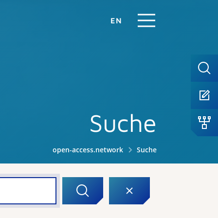
EN
Suche
open-access.network
Suche