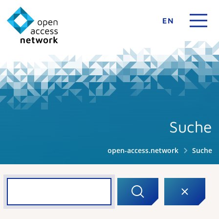
EN
Suche
open-access.network
Suche