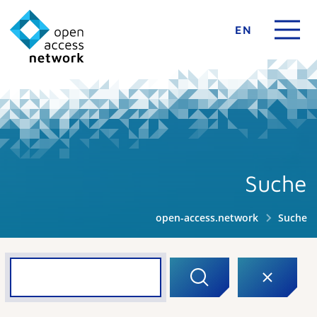
EN
Suche
open-access.network
Suche