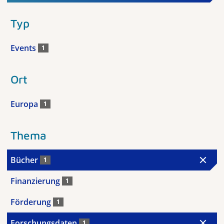
Typ
Events
1
Ort
Europa
1
Thema
Bücher
1
Finanzierung
1
Förderung
1
Forschungsdaten
1