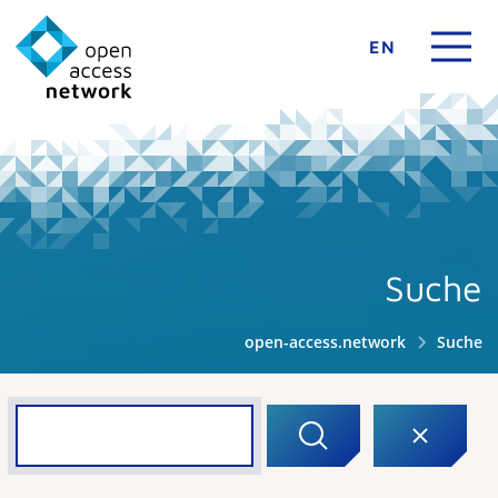
EN
Suche
open-access.network
Suche