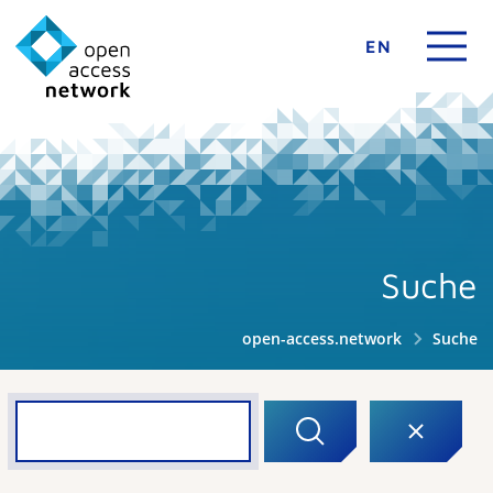
EN
Suche
open-access.network
Suche