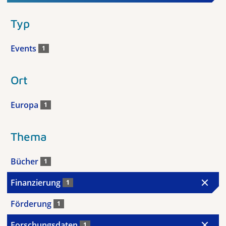
Typ
Events
1
Ort
Europa
1
Thema
Bücher
1
Finanzierung
1
Förderung
1
Forschungsdaten
1