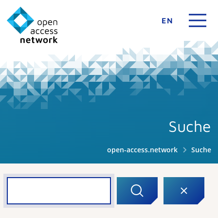
EN
Suche
open-access.network
Suche