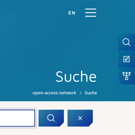
EN
Suche
open-access.network
Suche