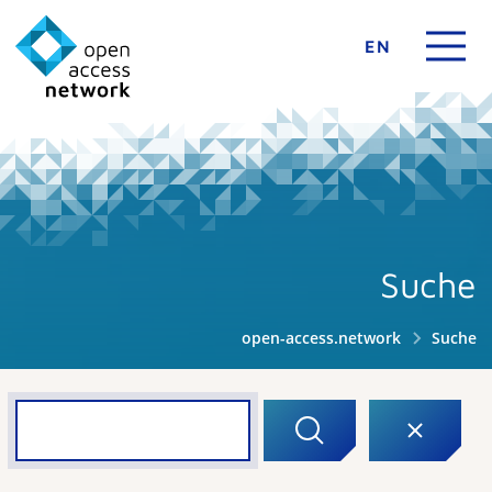
EN
Suche
open-access.network
Suche