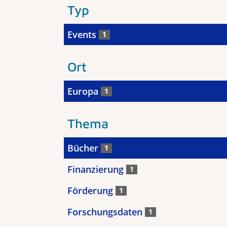
Typ
Events
1
Ort
Europa
1
Thema
Bücher
1
Finanzierung
1
Förderung
1
Forschungsdaten
1