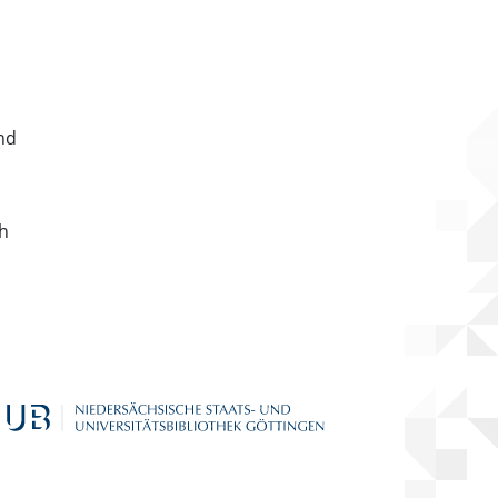
nd
ch