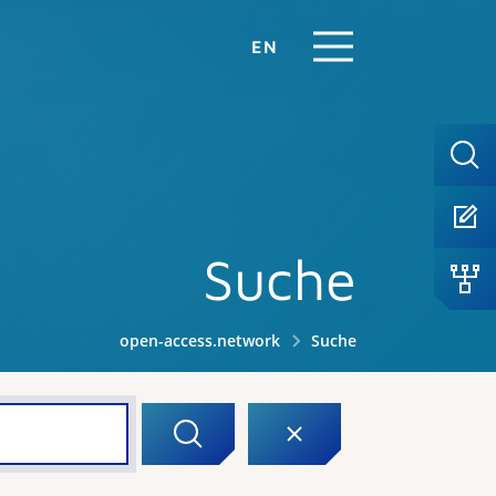
EN
Suche
open-access.network
Suche