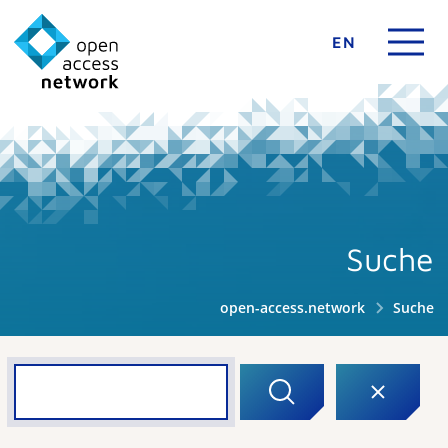
EN
Suche
open-access.network
Suche