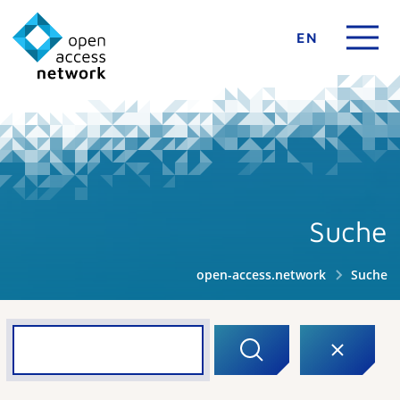
EN
Suche
open-access.network
Suche