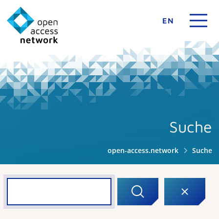
EN
Suche
open-access.network
Suche