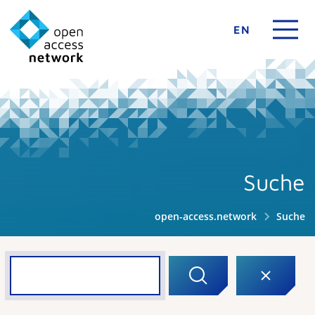
EN
Suche
open-access.network
Suche