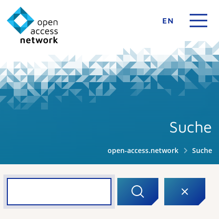
EN
Suche
open-access.network
Suche