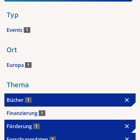
Typ
Events
1
Ort
Europa
1
Thema
Bücher
1
Finanzierung
1
Förderung
1
Forschungsdaten
1