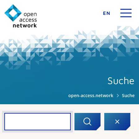
EN
Suche
open-access.network
Suche