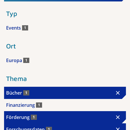
Typ
Events
1
Ort
Europa
1
Thema
Bücher
1
Finanzierung
1
Förderung
1
Forschungsdaten
1