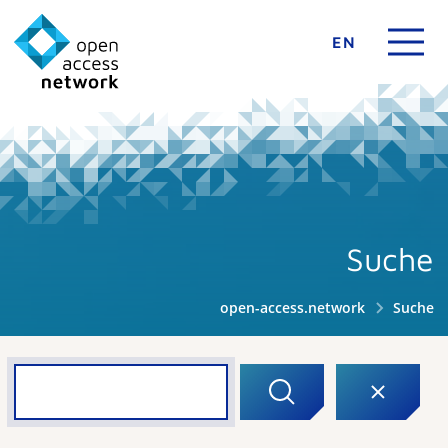
EN
Suche
open-access.network
Suche