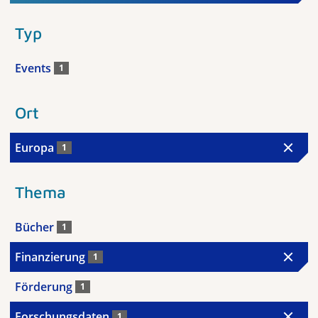
Typ
Events
1
Ort
Europa
1
Thema
Bücher
1
Finanzierung
1
Förderung
1
Forschungsdaten
1