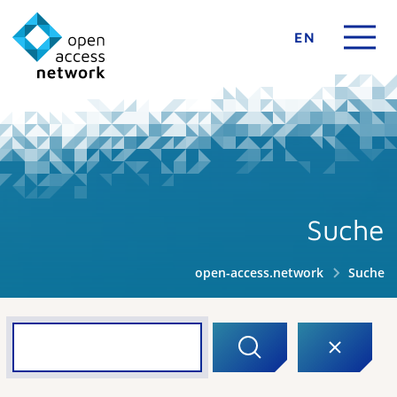
EN
Suche
open-access.network
Suche