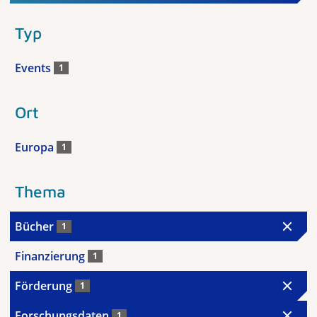
Typ
Events
1
Ort
Europa
1
Thema
Bücher
1
Finanzierung
1
Förderung
1
Forschungsdaten
1