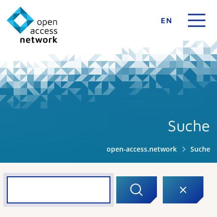
EN
Suche
open-access.network
Suche