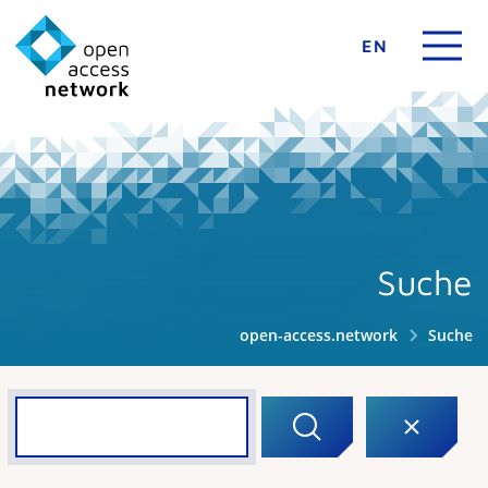
EN
Suche
open-access.network
Suche