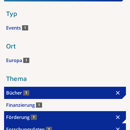
Typ
Events
1
Ort
Europa
1
Thema
Bücher
1
Finanzierung
1
Förderung
1
Forschungsdaten
1