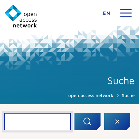
EN
Suche
open-access.network
Suche