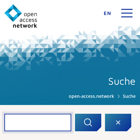
EN
Suche
open-access.network
Suche