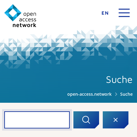
EN
Suche
open-access.network
Suche