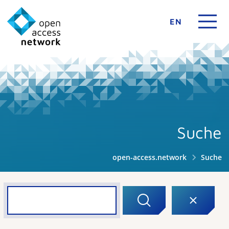
EN
Suche
open-access.network
Suche