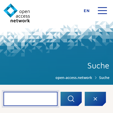
EN
Suche
open-access.network
Suche