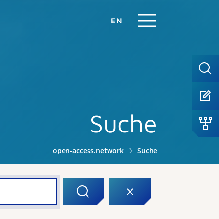
EN
Suche
open-access.network
Suche