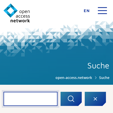
EN
Suche
open-access.network
Suche