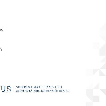
nd
ch