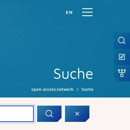
EN
Suche
open-access.network
Suche