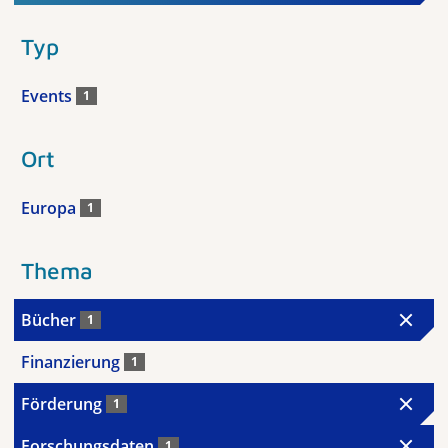
Typ
Events
1
Ort
Europa
1
Thema
Bücher
1
Finanzierung
1
Förderung
1
Forschungsdaten
1