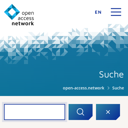
EN
Suche
open-access.network
Suche