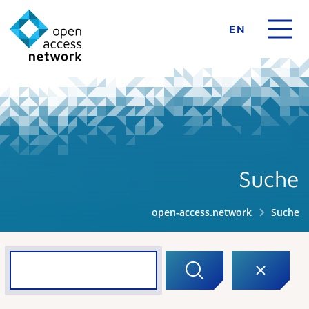
EN
Suche
open-access.network
Suche