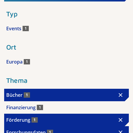
Typ
Events
1
Ort
Europa
1
Thema
Bücher
1
Finanzierung
1
Förderung
1
Forschungsdaten
1