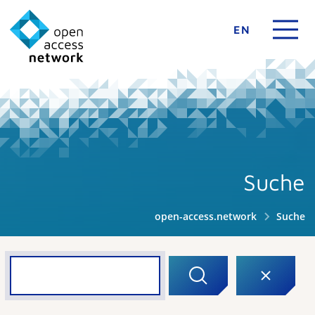
EN
Suche
open-access.network
Suche