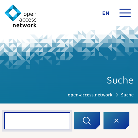
EN
Suche
open-access.network
Suche