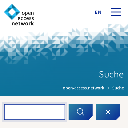
EN
Suche
open-access.network
Suche