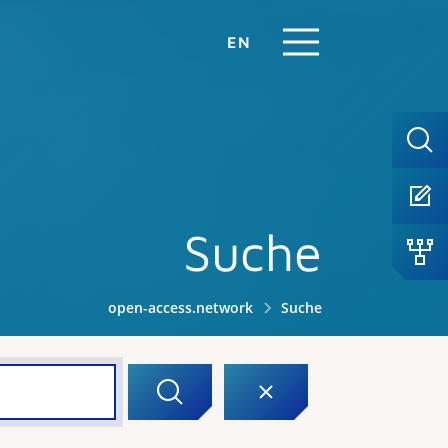
EN
Suche
open-access.network
Suche