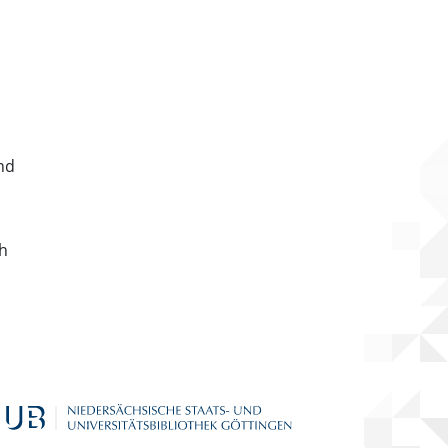
nd
ch