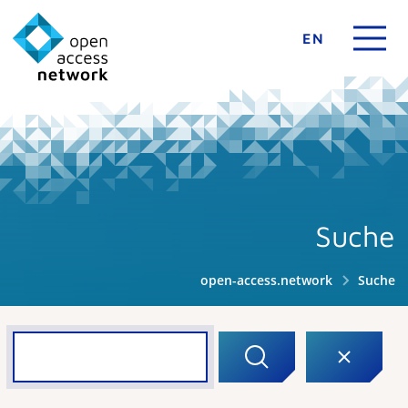
EN
Suche
open-access.network
Suche