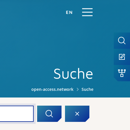
EN
Suche
open-access.network
Suche