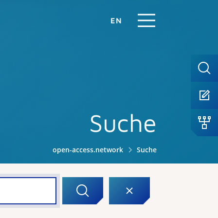
EN
Suche
open-access.network
Suche