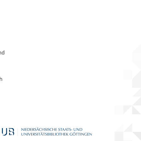
nd
ch