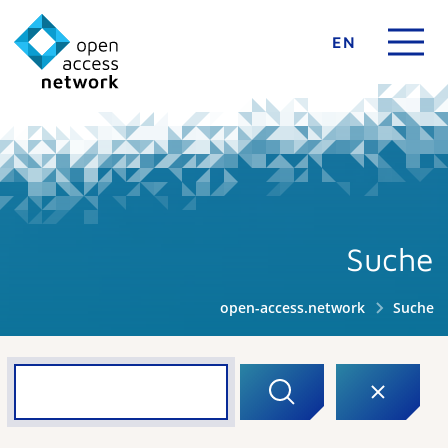
EN
Suche
open-access.network
Suche