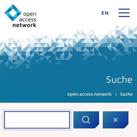
EN
Suche
open-access.network
Suche